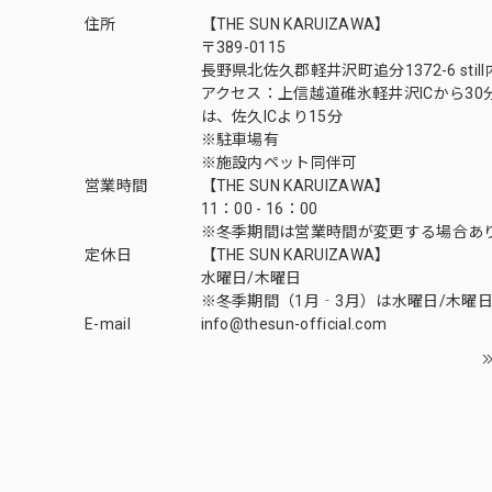
住所
【THE SUN KARUIZAWA】
〒389-0115
長野県北佐久郡軽井沢町追分1372-6 still
アクセス：上信越道碓氷軽井沢ICから30
は、佐久ICより15分
※駐車場有
※施設内ペット同伴可
営業時間
【THE SUN KARUIZAWA】
11：00 - 16：00
※冬季期間は営業時間が変更する場合あ
定休日
【THE SUN KARUIZAWA】
水曜日/木曜日
※冬季期間（1月‐3月）は水曜日/木曜日
E-mail
info@thesun-official.com