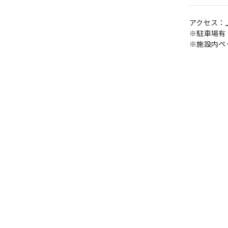
アクセス：上
※駐車場有
※施設内ペ