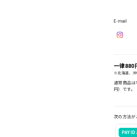
E-mail
一律880
※北海道、沖
通常商品は
円）です。
次の方法が
PAY I