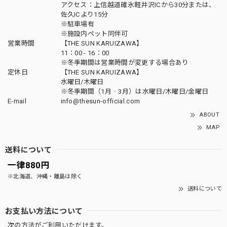
アクセス：上信越道碓氷軽井沢ICから30分または、
佐久ICより15分
※駐車場有
※施設内ペット同伴可
営業時間
【THE SUN KARUIZAWA】
11：00 - 16：00
※冬季期間は営業時間が変更する場合あり
定休日
【THE SUN KARUIZAWA】
水曜日/木曜日
※冬季期間（1月‐3月）は水曜日/木曜日/金曜日
E-mail
info@thesun-official.com
ABOUT
MAP
送料について
一律880円
※北海道、沖縄・離島は除く
送料について
お支払い方法について
次の方法がご利用いただけます。