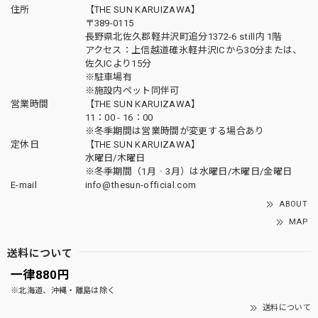
住所
【THE SUN KARUIZAWA】
〒389-0115
長野県北佐久郡軽井沢町追分1372-6 still内 1階
アクセス：上信越道碓氷軽井沢ICから30分または、
佐久ICより15分
※駐車場有
※施設内ペット同伴可
営業時間
【THE SUN KARUIZAWA】
11：00 - 16：00
※冬季期間は営業時間が変更する場合あり
定休日
【THE SUN KARUIZAWA】
水曜日/木曜日
※冬季期間（1月‐3月）は水曜日/木曜日/金曜日
E-mail
info@thesun-official.com
ABOUT
MAP
送料について
一律880円
※北海道、沖縄・離島は除く
送料について