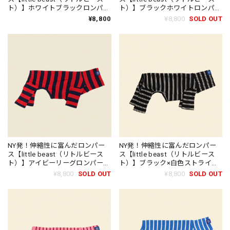
ト）】ホワイトブラックロンパー
ト）】ブラックホワイトロンパー
ス/little beast World's Your
ス/little beast Café in Paris
¥8,800
¥8,800
SOLD OUT
Oyster Onesie
Onesie
NY発！伸縮性に富んだロンパー
NY発！伸縮性に富んだロンパー
ス【little beast（リトルビース
ス【little beast（リトルビース
ト）】アイビーリーグロンパー
ト）】ブラック×白色ストライプ
ス/little beast Ivy League Onesie
ロンパース/little beast Midnight
¥8,800
SOLD OUT
¥8,800
SOLD OUT
in Paris Onesies