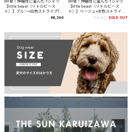
NY発！伸縮性に富んだ Tシャツ
NY発！伸縮性に富んだ Tシャツ
【little beast（リトルビース
【little beast（リトルビース
ト）】ブルー×白色ストライプTシ
ト）】ベージュ×水色ストライプT
ャツ/little beast Greek to Me
シャツ/little beast Catch Me
¥8,360
¥8,360
SOLD OUT
Shirt
Outside Shirt