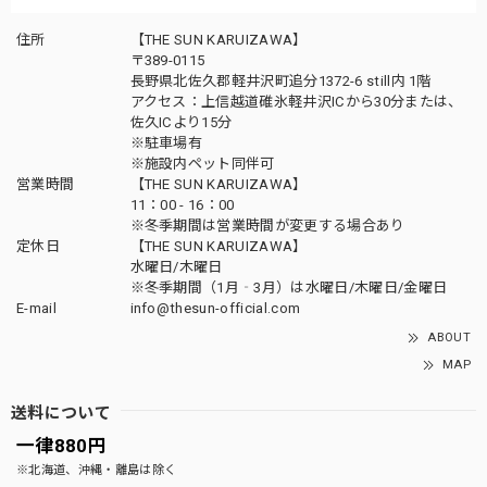
住所
【THE SUN KARUIZAWA】
〒389-0115
長野県北佐久郡軽井沢町追分1372-6 still内 1階
アクセス：上信越道碓氷軽井沢ICから30分または、
佐久ICより15分
※駐車場有
※施設内ペット同伴可
営業時間
【THE SUN KARUIZAWA】
11：00 - 16：00
※冬季期間は営業時間が変更する場合あり
定休日
【THE SUN KARUIZAWA】
水曜日/木曜日
※冬季期間（1月‐3月）は水曜日/木曜日/金曜日
E-mail
info@thesun-official.com
ABOUT
MAP
送料について
一律880円
※北海道、沖縄・離島は除く