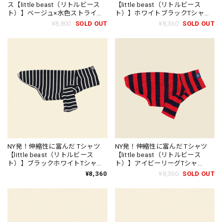
ス【little beast（リトルビース
【little beast（リトルビース
ト）】ベージュ×水色ストライプ
ト）】ホワイトブラックTシャ
ロンパース/little beast Catch Me
ツ/little beast World's Your
¥8,800
SOLD OUT
¥8,360
SOLD OUT
Outside Onesies
Oyster Shirt
NY発！伸縮性に富んだ Tシャツ
NY発！伸縮性に富んだ Tシャツ
【little beast（リトルビース
【little beast（リトルビース
ト）】ブラックホワイトTシャ
ト）】アイビーリーグTシャ
ツ/little beast Café in Paris
ツ/little beast Ivy League Shirt
¥8,360
¥8,360
SOLD OUT
Sweatshirt