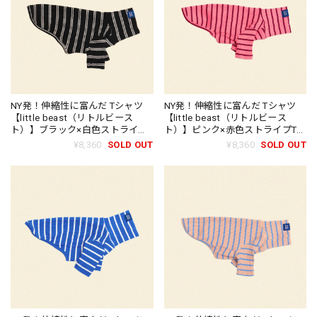
NY発！伸縮性に富んだ Tシャツ
NY発！伸縮性に富んだ Tシャツ
【little beast（リトルビース
【little beast（リトルビース
ト）】ブラック×白色ストライプT
ト）】ピンク×赤色ストライプTシ
シャツ/little beast Midnight in
ャツ/little beast IMU Shirt
¥8,360
SOLD OUT
¥8,360
SOLD OUT
Paris Shirt