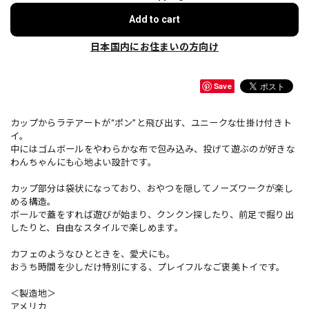
Add to cart
日本国内にお住まいの方向け
Save
カップからラテアートが“ポン”と飛び出す、ユニークな仕掛け付きト
イ。
中にはゴムボールをやわらかな布で包み込み、投げて遊ぶのが好きな
わんちゃんにも心地よい設計です。
カップ部分は袋状になっており、おやつを隠してノーズワークが楽し
める構造。
ボールで蓋をすれば遊びが始まり、クンクン探したり、前足で掘り出
したりと、自由なスタイルで楽しめます。
カフェのようなひとときを、愛犬にも。
おうち時間を少しだけ特別にする、プレイフルなご褒美トイです。
＜製造地＞
アメリカ