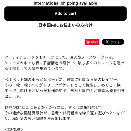
International shipping available
Add to cart
日本国内にお住まいの方向け
Save
アーティチョークをモチーフにした、没入型ノーズワークトイ。
シリーズの中でも特に多層構造の設計で、最も多くのトリーツを隠せ
る仕様として人気を集めています。
ベルベット調の柔らかなボディに、幾重にも重なる葉のレイヤー。
その一枚一枚すべてがトリーツポケットとして機能し、めくる・探
す・押し広げるといった動作の中で、自然と集中力と探索本能を引き
出します。
おやつは“どこにあるか分かるのに、すぐには取れない”。
その絶妙な難易度設計が、思考と試行錯誤を繰り返す遊びへとつなが
り、満足度の高い体験を生み出します。
＜製造地＞