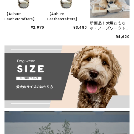
【Auburn
【Auburn
Leathercrafters】
Leathercrafters】
新商品！犬用おもち
ベアベル Sサイズ
ベアベル Lサイズ
¥2,970
¥3,480
ゃ・ノーズワークト
イ【lambwolf】アイ
¥4,620
シャドウパレット