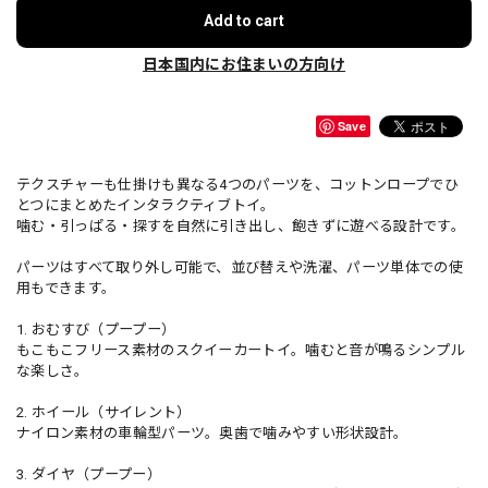
Add to cart
日本国内にお住まいの方向け
Save
テクスチャーも仕掛けも異なる4つのパーツを、コットンロープでひ
とつにまとめたインタラクティブトイ。
噛む・引っぱる・探すを自然に引き出し、飽きずに遊べる設計です。
パーツはすべて取り外し可能で、並び替えや洗濯、パーツ単体での使
用もできます。
1. おむすび（プープー）
もこもこフリース素材のスクイーカートイ。噛むと音が鳴るシンプル
な楽しさ。
2. ホイール（サイレント）
ナイロン素材の車輪型パーツ。奥歯で噛みやすい形状設計。
3. ダイヤ（プープー）