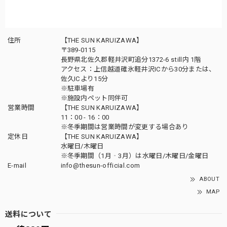
住所
【THE SUN KARUIZAWA】
〒389-0115
長野県北佐久郡軽井沢町追分1372-6 still内 1階
アクセス：上信越道碓氷軽井沢ICから30分または、
佐久ICより15分
※駐車場有
※施設内ペット同伴可
営業時間
【THE SUN KARUIZAWA】
11：00 - 16：00
※冬季期間は営業時間が変更する場合あり
定休日
【THE SUN KARUIZAWA】
水曜日/木曜日
※冬季期間（1月‐3月）は水曜日/木曜日/金曜日
E-mail
info@thesun-official.com
ABOUT
MAP
送料について