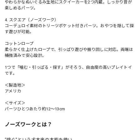
やわらかなぬいぐるみ生地にスクイーカーを2つ内蔵。しっかり音が
楽しめるパーツ。
4. スクエア（ノーズワーク）
コーデュロイ素材のトリーツポケット付きパーツ。おやつを隠して探
す遊びが可能。
コットンロープ
柔らかく仕上げたロープで、引っぱり遊びや振り回しに対応。両端は
補強済みで安心設計。
1つで「噛む・引っぱる・探す」がそろう、自由度の高いプレイトイ
です。
＜製造地＞
アメリカ
＜サイズ＞
パーツひとつあたり約12～13cm
ノーズワークとは？
“嗅ぐ”という犬本来の本能を使い、