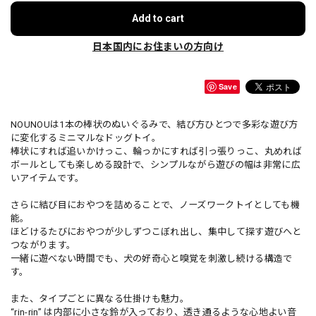
Add to cart
日本国内にお住まいの方向け
Save
NOUNOUは1本の棒状のぬいぐるみで、結び方ひとつで多彩な遊び方
に変化するミニマルなドッグトイ。
棒状にすれば追いかけっこ、輪っかにすれば引っ張りっこ、丸めれば
ボールとしても楽しめる設計で、シンプルながら遊びの幅は非常に広
いアイテムです。
さらに結び目におやつを詰めることで、ノーズワークトイとしても機
能。
ほどけるたびにおやつが少しずつこぼれ出し、集中して探す遊びへと
つながります。
一緒に遊べない時間でも、犬の好奇心と嗅覚を刺激し続ける構造で
す。
また、タイプごとに異なる仕掛けも魅力。
“rin-rin” は内部に小さな鈴が入っており、透き通るような心地よい音