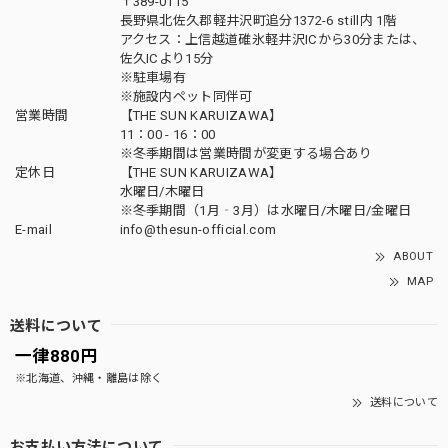
〒389-0115
長野県北佐久郡軽井沢町追分1372-6 still内 1階
アクセス：上信越道碓氷軽井沢ICから30分または、
佐久ICより15分
※駐車場有
※施設内ペット同伴可
営業時間
【THE SUN KARUIZAWA】
11：00 - 16：00
※冬季期間は営業時間が変更する場合あり
定休日
【THE SUN KARUIZAWA】
水曜日/木曜日
※冬季期間（1月‐3月）は水曜日/木曜日/金曜日
E-mail
info@thesun-official.com
ABOUT
MAP
送料について
一律880円
※北海道、沖縄・離島は除く
送料について
お支払い方法について