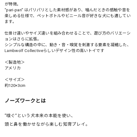
が特徴。
“pari-pari” はパリパリとした素材感があり、噛んだときの感触や音を
楽しめる仕様で、ペットボトルやビニール音が好きな犬にも適してい
ます。
仕掛け違いやサイズ違いを組み合わせることで、遊び方のバリエーシ
ョンはさらに拡張。
シンプルな構造の中に、動き・音・嗅覚を刺激する要素を凝縮した、
Lambwolf Collectiveらしいデザイン性の高いトイです
＜製造地＞
アメリカ
＜サイズ＞
約120×3cm
ノーズワークとは
“嗅ぐ”という犬本来の本能を使い、
頭と鼻を働かせながら楽しむ知育プレイ。