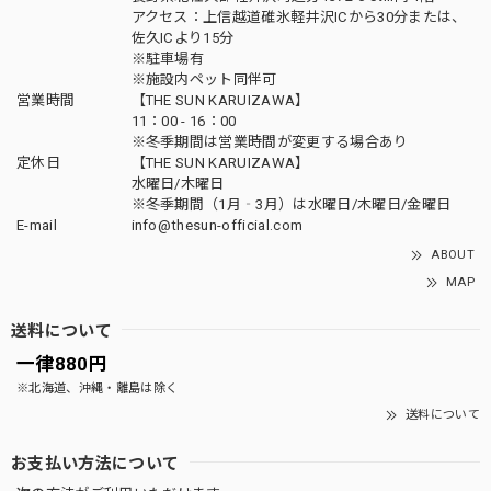
アクセス：上信越道碓氷軽井沢ICから30分または、
佐久ICより15分
※駐車場有
※施設内ペット同伴可
営業時間
【THE SUN KARUIZAWA】
11：00 - 16：00
※冬季期間は営業時間が変更する場合あり
定休日
【THE SUN KARUIZAWA】
水曜日/木曜日
※冬季期間（1月‐3月）は水曜日/木曜日/金曜日
E-mail
info@thesun-official.com
ABOUT
MAP
送料について
一律880円
※北海道、沖縄・離島は除く
送料について
お支払い方法について