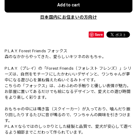
Add to cart
日本国内にお住まいの方向け
Save
P.L.A.Y. Forest Friends フォックス
森のなかからやってきた、愛らしいキツネのおもちゃ。
P.L.A.Y.（プレイ）の「Forest Friends（フォレスト フレンズ）」シリ
ーズは、自然をモチーフにしたかわいいデザインと、ワンちゃんが夢
中になる遊び心を兼ね備えたぬいぐるみトイです。
こちらの「フォックス」は、ふわふわの手触りと優しい表情が魅力。
お部屋に置いてあるだけでも絵になるデザインで、愛犬との遊び時間
をより楽しく彩ります。
おもちゃの中には鳴き笛（スクイーカー）が入っており、噛んだり振
り回したりするたびに音が鳴るので、ワンちゃんの興味を引きつけま
す。
P.L.A.Y.ならではのしっかりとした縫製と品質で、愛犬が安心して遊べ
るよう細部までこだわって作られています。