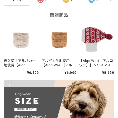
関連商品
再入荷！アルパカ生
アルパカ生地使用
【Alqo Wasi（アルコ
地使用【Alqo
【Alqo Wasi（アルコ
ワシ）】クリスマス
Wasi（アルコワ
ワシ）】キャメル ア
帽子/Christmas
¥6,300
¥6,000
¥8,690
シ）】ナチュラル ア
ルパカ ドッグスカー
Snowflake Red
ルパカ ドッグスカー
フ/Chunky Cable
Alpaca Dog Hat
フ/Chunky Cable
Camel Alpaca Dog
Natural Alpaca Dog
Scarf
Scarf