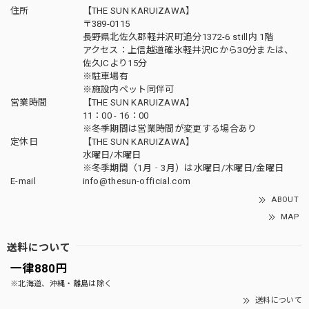
住所
【THE SUN KARUIZAWA】
〒389-0115
長野県北佐久郡軽井沢町追分1372-6 still内 1階
アクセス：上信越道碓氷軽井沢ICから30分または、
佐久ICより15分
※駐車場有
※施設内ペット同伴可
営業時間
【THE SUN KARUIZAWA】
11：00 - 16：00
※冬季期間は営業時間が変更する場合あり
定休日
【THE SUN KARUIZAWA】
水曜日/木曜日
※冬季期間（1月‐3月）は水曜日/木曜日/金曜日
E-mail
info@thesun-official.com
ABOUT
MAP
送料について
一律880円
※北海道、沖縄・離島は除く
送料について