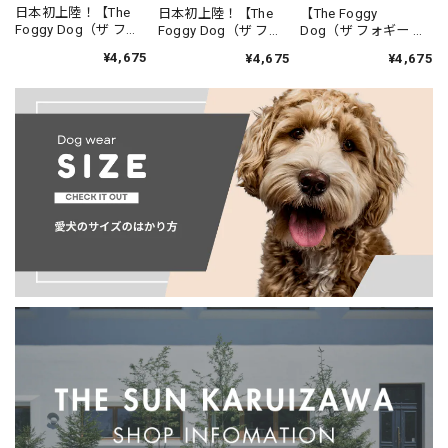
日本初上陸！【The
【The Foggy
日本初上陸！【The
Foggy Dog（ザ フォ
Dog（ザ フォギー ド
Foggy Dog（ザ フォ
ギー ドッグ）】Rifle
ッグ）】リス
ギー ドッグ）】Rifle
¥4,675
¥4,675
¥4,675
Paper Co.（ライフル
柄/Squirrel! Dog
Paper Co.（ライフル
ペーパー）ライフル
Bandana
ペーパー）コラボ ガ
ペーパーコラボ マー
ーデンパーティー ド
ガレット ドッグバン
ッグバンダナ/Rifle
ダナ/Rifle Paper Co.
Paper Co. x TFD
x TFD Marguerite
Garden Party Dog
Dog Bandana
Bandana