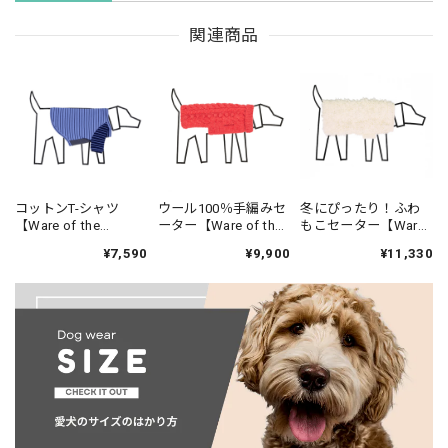
関連商品
コットンT-シャツ
ウール100％手編みセ
冬にぴったり！ふわ
【Ware of the
ーター【Ware of the
もこセーター【Ware
Dog（ウェアオブザド
Dog（ウェアオブザド
of the Dog（ウェア
¥7,590
¥9,900
¥11,330
ッグ）】ブルー クレ
ッグ）】ピンクバブ
オブザドッグ）】へ
イジー ストライプ T
ルセーター/Cable
アリーセーター/Hairy
シャツ/Blue Crazy
Bobble Turtleneck -
Sweater
Striped T-Shirt
Pink