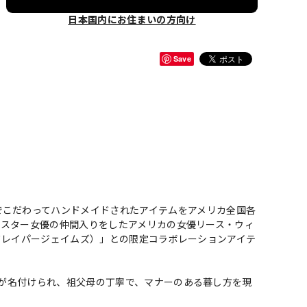
日本国内にお住まいの方向け
Save
でこだわってハンドメイドされたアイテムをアメリカ全国各
ーズでスター女優の仲間入りをしたアメリカの女優リース・ウィ
es（ドレイパージェイムズ）」との限定コラボレーションアイテ
ンド名が名付けられ、祖父母の丁寧で、マナーのある暮し方を現