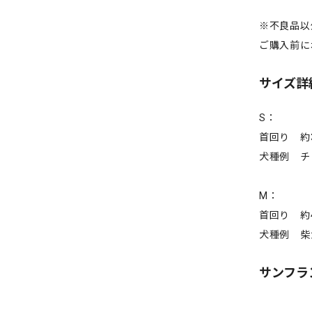
※不良品以
ご購入前に
サイズ詳
S：
首回り 約
犬種例 チ
M：
首回り 約4
犬種例 柴
サンフラン