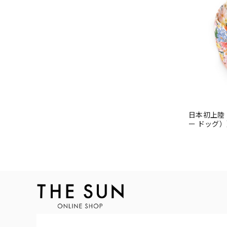
日本初上陸！【
ー ドッグ）】
ーパー）ラ
ット ドッグバン
Marguerite