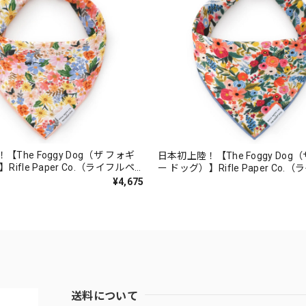
The Foggy Dog（ザ フォギ
日本初上陸！【The Foggy Dog
Rifle Paper Co.（ライフルペ
ー ドッグ）】Rifle Paper Co.
イフルペーパーコラボ マーガレ
ーパー）コラボ ガーデンパーティ
¥4,675
ダナ/Rifle Paper Co. x TFD
バンダナ/Rifle Paper Co. x TFD G
 Dog Bandana
Party Dog Bandana
送料について