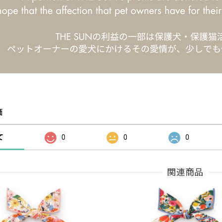
価
て
0
0
0
関連商品