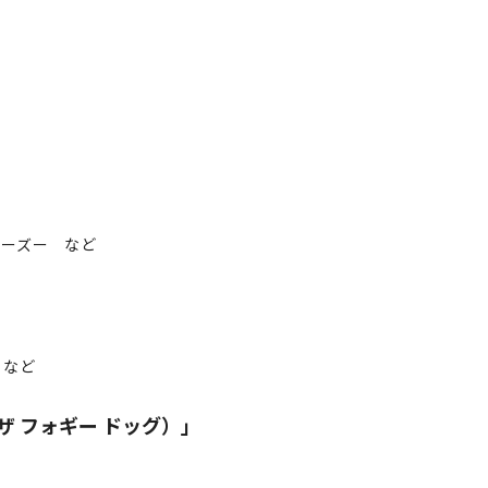
シーズー など
 など
（ザ フォギー ドッグ）」