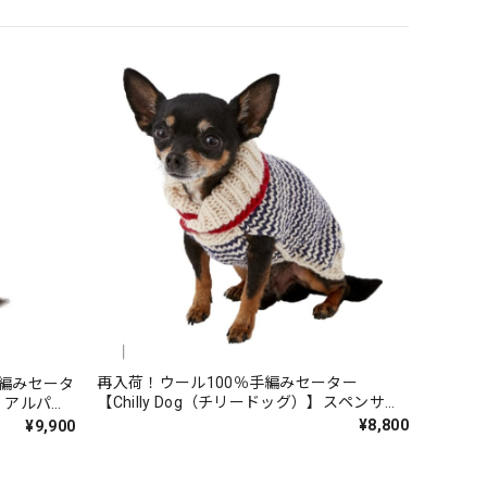
再入荷！ウール100％手編みセーター
手編みセータ
【Chilly Dog（チリードッグ）】スペンサー
）】アルパカ
セーター/Spencer Wool Dog Sweater
ドッグセー
¥8,800
¥9,900
ipe Dog