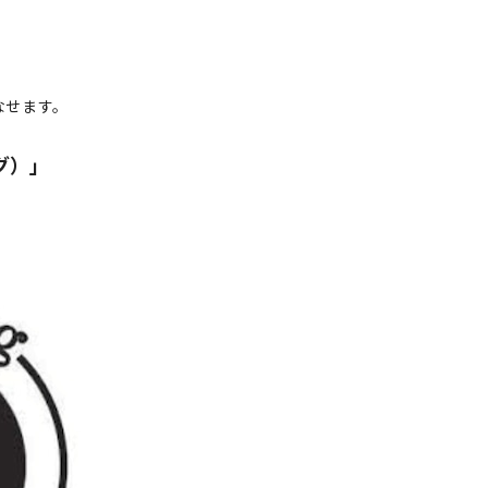
なせます。
グ）」