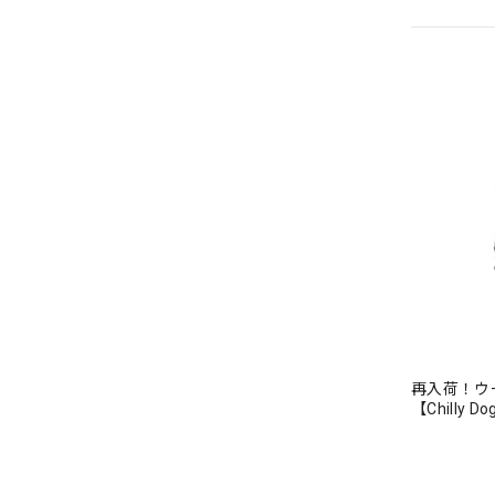
再入荷！ウ
【Chill
ア ショール セ
Sweater