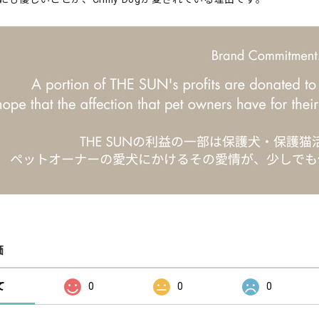
価
て
0
0
0