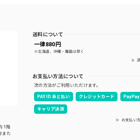
送料について
一律880円
※北海道、沖縄・離島は除く
送
お支払い方法について
次の方法がご利用いただけます。
PAY ID あと払い
クレジットカード
PayPay
キャリア決済
お支払い
内 1階
分また