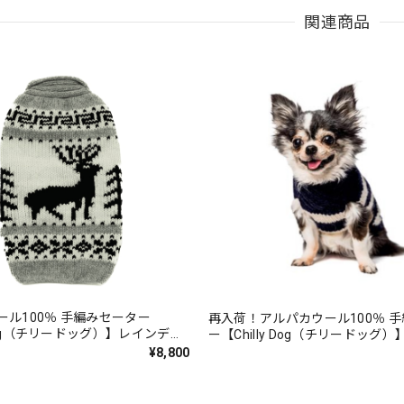
関連商品
ール100％ 手編みセーター
再入荷！アルパカウール100％ 
y Dog（チリードッグ）】レインディ
ー【Chilly Dog（チリードッグ
ーター/Reindeer Shawl
ネイビー＆クリーム ストライプ 
¥8,800
ター/Alpaca Navy and Cream Str
Sweater