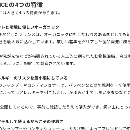
ANCEの4つの特徴
CEには大きく4つの特徴があります。
ットと環境に優しいオーガニック
NCEを開発したフランスは、オーガニックにもこだわりのある国としても知
きを最大限に活かしています。厳しい基準をクリアした製品開発に務
や発がん性などが指摘されている人工的に創られた動物性油脂、合成
えるように、配慮して製造されています。
レルギーのリスクを最小限にしている
NCEのシャンプーやコンディショナーは、パラペンなどの防腐剤を一切
によってはアレルギーを引き起こし、かゆみが出てしまい皮膚炎など
も公開しているので、事前に確認したうえで購入ができ、飼い主にとっても
クテルして使えるからこその便利さ
NCEのシャンプーやコンディショナーは、犬の状態によってブレンドして