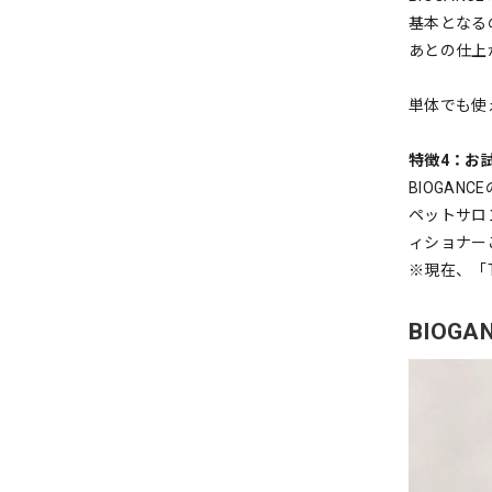
基本となる
あとの仕上
単体でも使
特徴4：お
BIOGA
ペットサロ
ィショナー
※現在、「
BIOG