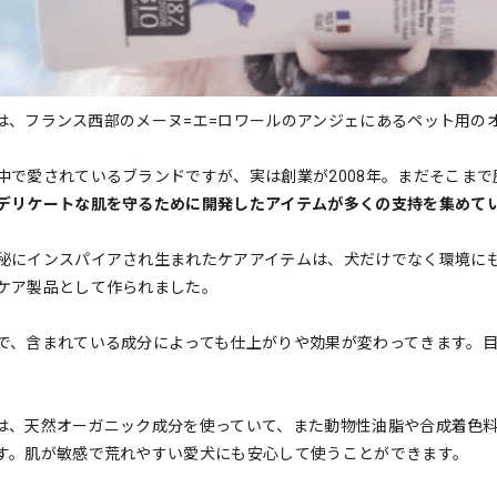
NCEは、フランス西部のメーヌ=エ=ロワールのアンジェにあるペット用
中で愛されているブランドですが、実は創業が2008年。まだそこま
デリケートな肌を守るために開発したアイテムが多くの支持を集めて
秘にインスパイアされ生まれたケアアイテムは、犬だけでなく環境に
ケア製品として作られました。
で、含まれている成分によっても仕上がりや効果が変わってきます。
NCEは、天然オーガニック成分を使っていて、また動物性油脂や合成着
す。肌が敏感で荒れやすい愛犬にも安心して使うことができます。