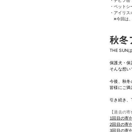
・デビフ缶 
・ペットシー
・アイリスオー
　※今回は
秋冬
THE SU
保護犬・保
そんな想い
今後、秋冬
皆様にご満
引き続き、
【過去の寄
1回目の寄
2回目の寄
3回目の寄