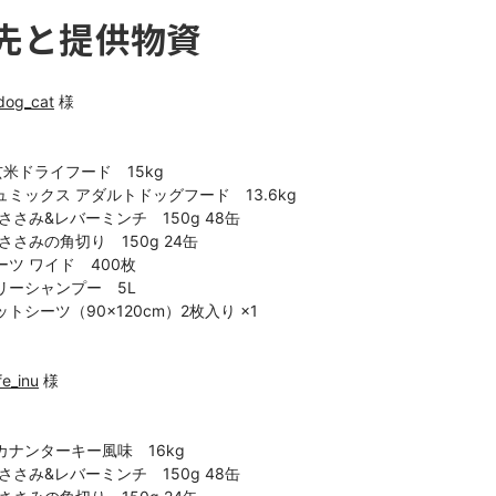
先と提供物資
dog_cat
 様



米ドライフード　15kg

ミックス アダルトドッグフード　13.6kg

ささみ&レバーミンチ　150g 48缶

ささみの角切り　150g 24缶

ツ ワイド　400枚

ーシャンプー　5L

トシーツ（90×120cm）2枚入り ×1

e_inu
 様



ナンターキー風味　16kg

ささみ&レバーミンチ　150g 48缶
