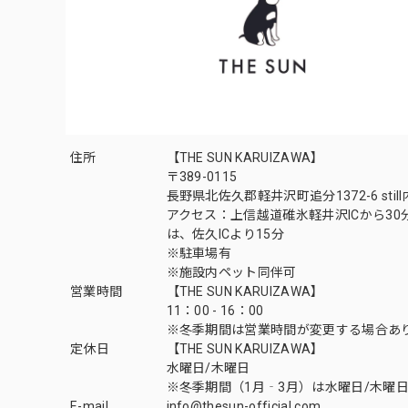
住所
【THE SUN KARUIZAWA】
〒389-0115
長野県北佐久郡軽井沢町追分1372-6 still
アクセス：上信越道碓氷軽井沢ICから30
は、佐久ICより15分
※駐車場有
※施設内ペット同伴可
営業時間
【THE SUN KARUIZAWA】
11：00 - 16：00
※冬季期間は営業時間が変更する場合あ
定休日
【THE SUN KARUIZAWA】
水曜日/木曜日
※冬季期間（1月‐3月）は水曜日/木曜日
E-mail
info@thesun-official.com