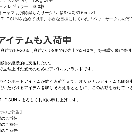
ささみの角切り　150g 24缶

ツ レギュラー　800枚

ヤマ お掃除楽ちんサークル  幅87×高61.6cm ×1 

、THE SUNを始めて以来、小さな目標にしていた「ペットサークルの
アイテムも入荷中
Nは利益の10-20％（利益が出るまでは売上の5-10％）を保護活動に寄
護猫を継続的に支援したい。

で立ち上げた愛犬のためのアパレルブランドです。

のインポートアイテムが続々入荷予定で、オリジナルアイテムも開発中
足いただけるアイテムを取りそろえるとともに、この活動を続けていき
THE SUNをよろしくお願い申し上げます。
付のご報告】
付のご報告
付のご報告
付のご報告