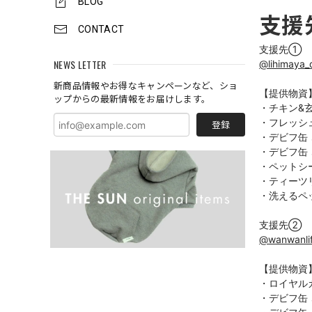
BLOG
支援
CONTACT
NEWS LETTER
@lihimaya_
新商品情報やお得なキャンペーンなど、ショ
【提供物資】
ップからの最新情報をお届けします。
・チキン&玄
・フレッシュ
登録
・デビフ缶 
・デビフ缶 
・ペットシー
・ティーツリ
・洗えるペッ
@wanwanlif
【提供物資】
・ロイヤルカ
・デビフ缶 