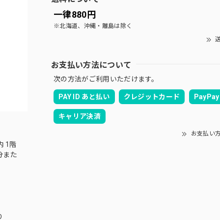
一律880円
※北海道、沖縄・離島は除く
送
お支払い方法について
次の方法がご利用いただけます。
PAY ID あと払い
クレジットカード
PayPay
キャリア決済
お支払い
内 1階
分また
り