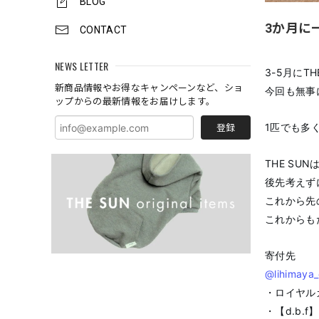
BLOG
3か月に
CONTACT
NEWS LETTER
3-5月に
新商品情報やお得なキャンペーンなど、ショ
今回も無事
ップからの最新情報をお届けします。
1匹でも多
登録
THE S
後先考えず
これから先
これからも
寄付先
@lihimaya
・ロイヤル
・【d.b.