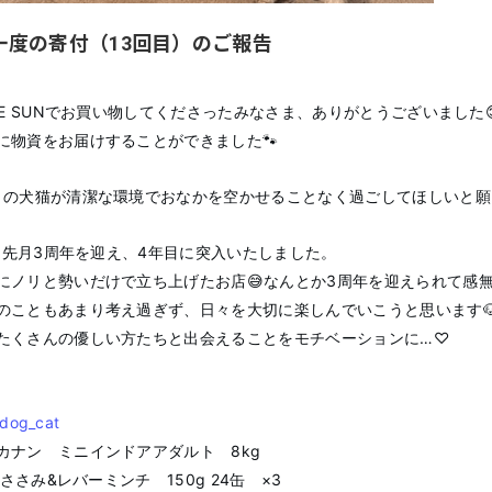
一度の寄付（13回目）のご報告
THE SUNでお買い物してくださったみなさま、ありがとうございました
に物資をお届けすることができました🐾
くの犬猫が清潔な環境でおなかを空かせることなく過ごしてほしいと願
UNは先月3周年を迎え、4年目に突入いたしました。
にノリと勢いだけで立ち上げたお店😅なんとか3周年を迎えられて感
のこともあまり考え過ぎず、日々を大切に楽しんでいこうと思います
たくさんの優しい方たちと出会えることをモチベーションに…♡
_dog_cat
カナン ミニインドアアダルト 8kg
f】ささみ&レバーミンチ 150g 24缶 ×3