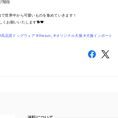
プ階段
力で世界中から可愛いものを集めていきます！
しくお願いいたします🐕❤️
#高品質ドッグウェア
#thesun_
#オリジナル犬服
#犬服インポート
送料について