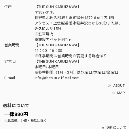
住所
【THE SUN KARUIZAWA】
〒389-0115
長野県北佐久郡軽井沢町追分1372-6 still内 1階
アクセス：上信越道碓氷軽井沢ICから30分または、
佐久ICより15分
※駐車場有
※施設内ペット同伴可
営業時間
【THE SUN KARUIZAWA】
11：00 - 16：00
※冬季期間は営業時間が変更する場合あり
定休日
【THE SUN KARUIZAWA】
水曜日/木曜日
※冬季期間（1月‐3月）は水曜日/木曜日/金曜日
E-mail
info@thesun-official.com
ABOUT
MAP
送料について
一律880円
※北海道、沖縄・離島は除く
送料について