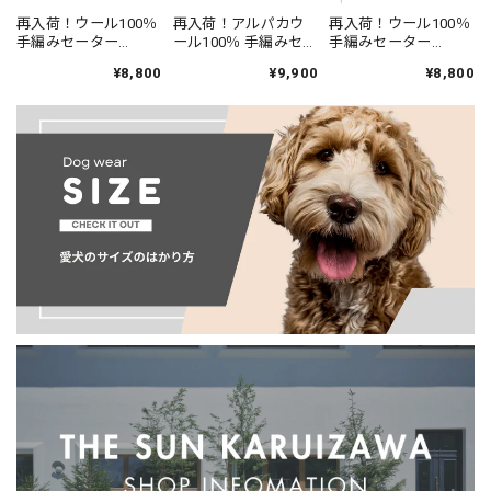
再入荷！ウール100％
再入荷！ウール100％
再入荷！アルパカウ
手編みセーター
手編みセーター
ール100％ 手編みセー
【Chilly Dog（チリー
【Chilly Dog（チリー
ター【Chilly Dog（チ
¥8,800
¥8,800
¥9,900
ドッグ）】レインデ
ドッグ）】スペンサ
リードッグ）】アル
ィア ショール セータ
ーセーター/Spencer
パカ ネイビー＆クリ
ー/Reindeer Shawl
Wool Dog Sweater
ーム ストライプ ドッ
Sweater
グセーター/Alpaca
Navy and Cream
Stripe Dog Sweater